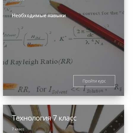
Необходимые навыки
Пройти курс
Технология 7 класс
7 класс