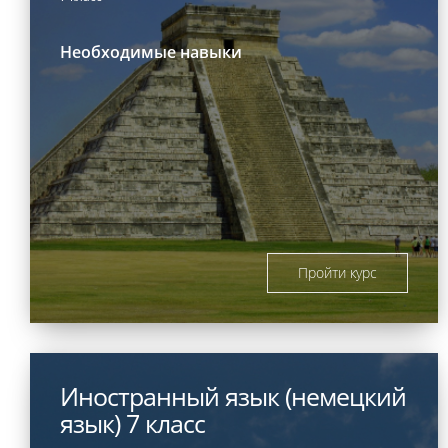
Необходимые навыки
Пройти курс
Иностранный язык (немецкий
язык) 7 класс