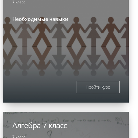
7 класс
Необходимые навыки
Пройти курс
Алгебра 7 класс
7 класс