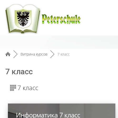
►
Витрина курсов
►
7 класс
7 класс
7 класс
Информатика 7 класс