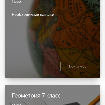
7 класс
Необходимые навыки
Пройти курс
Геометрия 7 класс
7 класс