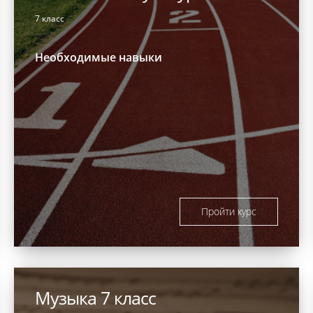
7 класс
Необходимые навыки
Пройти курс
Музыка 7 класс