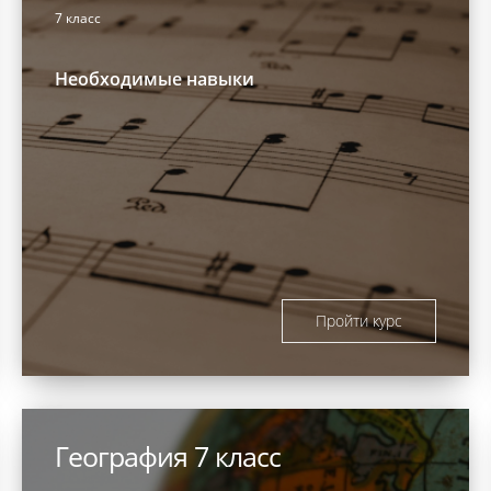
7 класс
Необходимые навыки
Пройти курс
География 7 класс