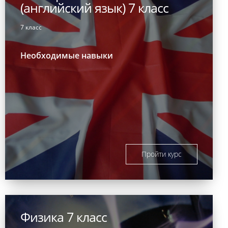
(английский язык) 7 класс
7 класс
Необходимые навыки
Пройти курс
Физика 7 класс